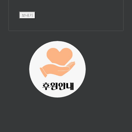
진리횃불 사역은
여러분의 후원으
로 이루어집니다.