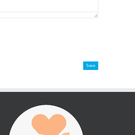
Save
진리횃불 사역은 여러분