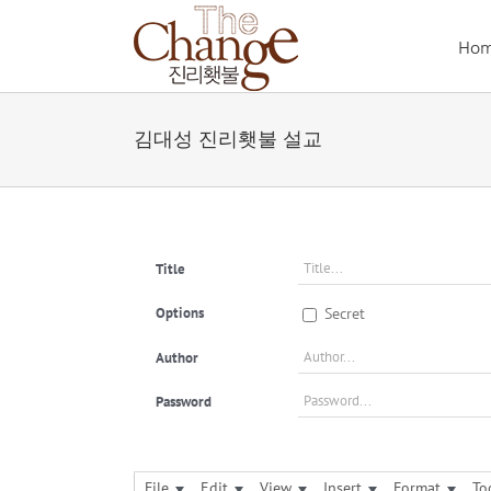
Skip
to
Ho
content
김대성 진리횃불 설교
Title
Options
Secret
Author
Password
File
Edit
View
Insert
Format
To