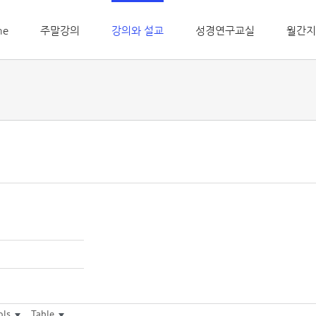
me
주말강의
강의와 설교
성경연구교실
월간지
ols
Table