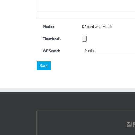
Photos
KBoard Add Media
Thumbnail
WP Search
Back
질