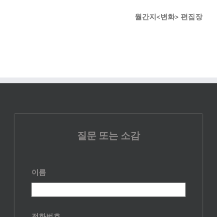
월간지<변화> 편집장
질문 또는 소감
이름
전화번호