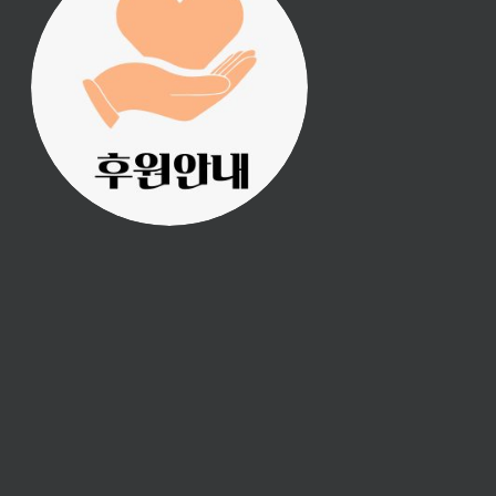
진리횃불 사역은 여러분
의 후원으로 이루어집니
다.