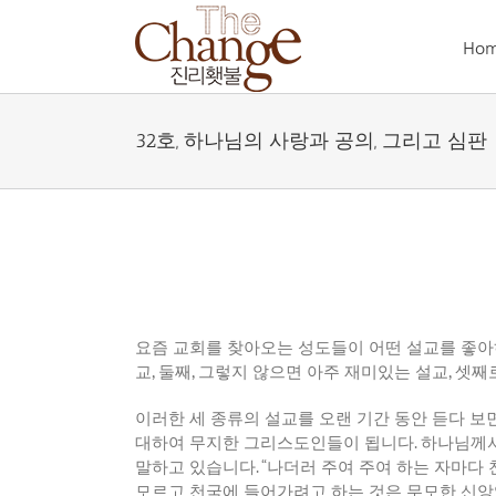
Skip
to
Ho
content
32호, 하나님의 사랑과 공의, 그리고 심판
요즘
교회를
찾아오는
성도들이
어떤
설교를
좋아
교
,
둘째
,
그렇지
않으면
아주
재미있는
설교
,
셋째
이러한
세
종류의
설교를
오랜
기간
동안
듣다
보
대하여
무지한
그리스도인들이
됩니다
.
하나님께
말하고
있습니다
. “
나더러
주여
주여
하는
자마다
모르고
천국에
들어가려고
하는
것은
무모한
신앙