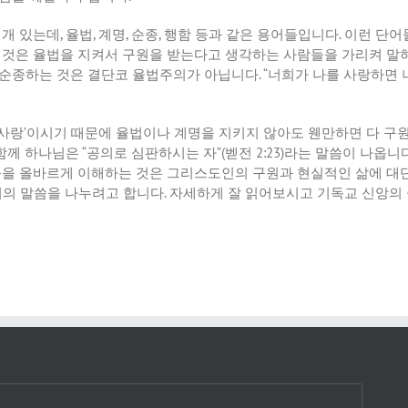
개
있는데
,
율법
,
계명
,
순종
,
행함
등과
같은
용어들입니다
.
이런
단어
것은
율법을
지켜서
구원을
받는다고
생각하는
사람들을
가리켜
말
순종하는
것은
결단코
율법주의가
아닙니다
. “
너희가
나를
사랑하면
사랑
’
이시기
때문에
율법이나
계명을
지키지
않아도
웬만하면
다
구
함께
하나님은
“
공의로
심판하시는
자
”(
벧전
2:23)
라는
말씀이
나옵니
들을
올바르게
이해하는
것은
그리스도인의
구원과
현실적인
삶에
대
리의
말씀을
나누려고
합니다
.
자세하게
잘
읽어보시고
기독교
신앙의