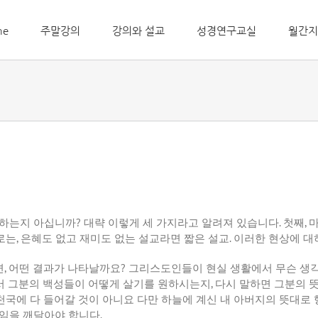
me
주말강의
강의와 설교
성경연구교실
월간지
하는지
아십니까
?
대략
이렇게
세
가지라고
알려져
있습니다
.
첫째
,
로는
,
은혜도
없고
재미도
없는
설교라면
짧은
설교
.
이러한
현상에
대
면
,
어떤
결과가
나타날까요
?
그리스도인들이
현실
생활에서
무슨
생
서
그분의
백성들이
어떻게
살기를
원하시는지
,
다시
말하면
그분의
천국에
다
들어갈
것이
아니요
다만
하늘에
계신
내
아버지의
뜻대로
임을
깨달아야
합니다
.