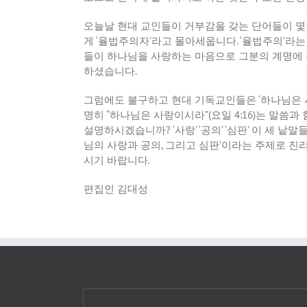
오늘날
현대
교인들이
거부감을
갖는
단어들이
몇
게
‘
율법주의자
’
라고
몰아세웁니다
. ‘
율법주의
’
라는
들이
하나님을
사랑하는
마음으로
그분의
계명에
하셨습니다
.
그럼에도
불구하고
현대
기독교인들은
‘
하나님은
명히
“
하나님은
사랑이시라
”(
요일
4:16)
는
말씀과
설명하시겠습니까
? ‘
사랑
’ ‘
공의
’ ‘
심판
’
이
세
낱말
님의
사랑과
공의
,
그리고
심판
’
이라는
주제로
진
시기
바랍니다
.
편집인
김대성