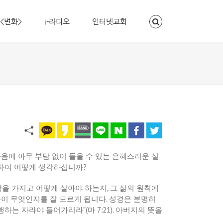
<변화>
i-라디오
인터넷교회
마음에
아무
부담
없이
들을
수
있는
은혜스러운
설
하여
어떻게
생각하십니까
?
각을
가지고
어떻게
살아야
하는지
,
그
삶의
원칙에
뜻이
무엇인지를
잘
모르게
됩니다
.
성경은
분명히
행하는
자라야
들어가리라
”(
마
7:21).
아버지의
뜻을