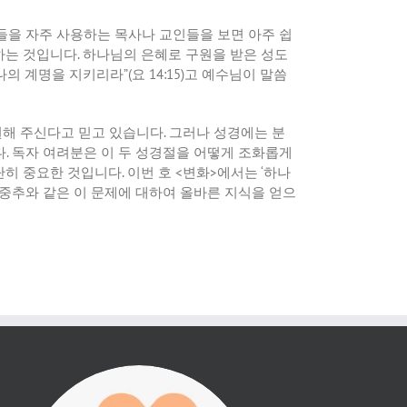
들을
자주
사용하는
목사나
교인들을
보면
아주
쉽
하는
것입니다
.
하나님의
은혜로
구원을
받은
성도
나의
계명을
지키리라
”(
요
14:15)
고
예수님이
말씀
원해
주신다고
믿고
있습니다
.
그러나
성경에는
분
다
.
독자
여려분은
이
두
성경절을
어떻게
조화롭게
단히
중요한
것입니다
.
이번
호
<
변화
>
에서는
‘
하나
중추와
같은
이
문제에
대하여
올바른
지식을
얻으