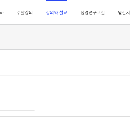
me
주말강의
강의와 설교
성경연구교실
월간지