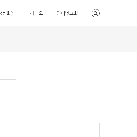
<변화>
i-라디오
인터넷교회