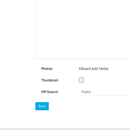
Photos
KBoard Add Media
Thumbnail
WP Search
Back