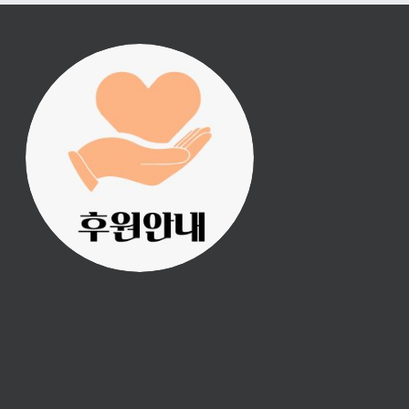
진리횃불 사역은 여러분
의 후원으로 이루어집니
다.