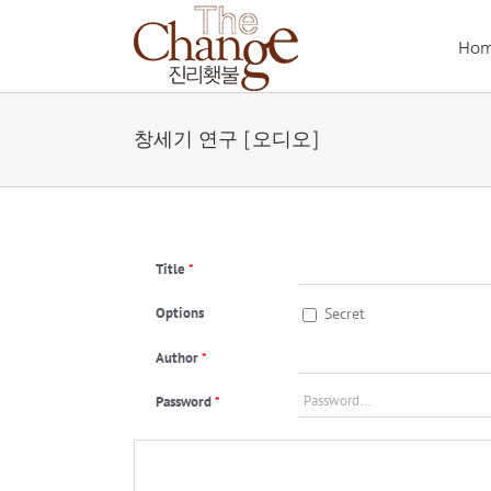
Skip
to
Ho
content
창세기 연구 [오디오]
Title
*
Options
Secret
Author
*
Password
*