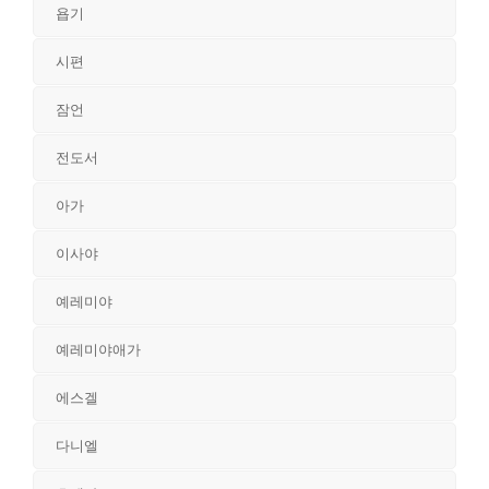
욥기
시편
잠언
전도서
아가
이사야
예레미야
예레미야애가
에스겔
다니엘