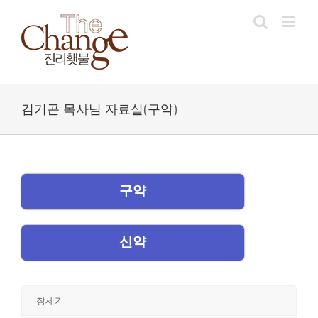
Skip
to
content
김기곤 목사님 자료실(구약)
구약
신약
창세기