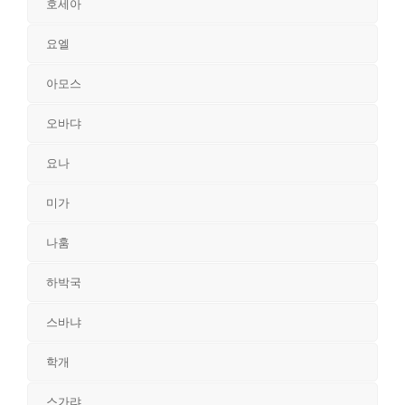
호세아
요엘
아모스
오바댜
요나
미가
나훔
하박국
스바냐
학개
스가랴